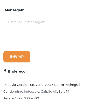
Mensagem
ENVIAR
pin_drop
Endereço
Rodovia Geraldo Scavone, 2080, Bairro Pedregulho
Condomínio Indusvale, Galpão 40, Sala 14
Jacareí/ SP - 12305-490