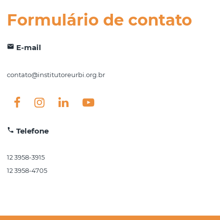
Formulário de contato
email
E-mail
contato@institutoreurbi.org.br
local_phone
Telefone
12 3958-3915
12 3958-4705